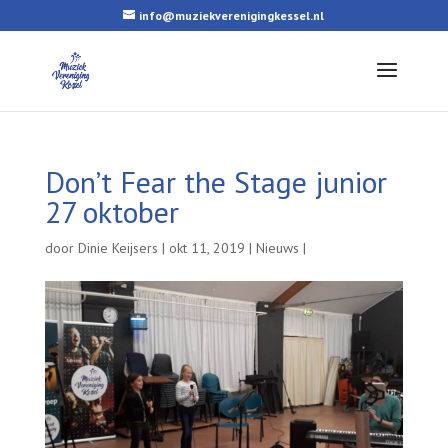
info@muziekverenigingkessel.nl
Don’t Fear the Stage junior
27 oktober
door
Dinie Keijsers
|
okt 11, 2019
|
Nieuws
|