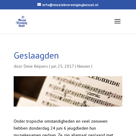
info@muziekverenigingkessel.nl
Geslaagden
door
Dinie Keijsers
|
jun 25, 2017
|
Nieuws
|
Onder tropische omstandigheden en veel zenuwen
hebben donderdag 24 juni 6 jeugdleden hun
muziekexamen gedaan. Ze zijn allemaal geslaagd met